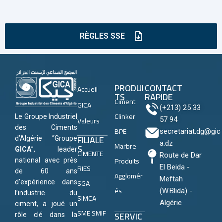
RÈGLES SSE
PRODUI
CONTACT
Accueil
TS
RAPIDE
Ciment
GICA
(+213) 25 33
Clinker
Le Groupe Industriel
Valeurs
57 94
des Ciments
BPE
secretariat.dg@gic
FILIALE
d’Algérie “Groupe
a.dz
Marbre
S
GICA
”, leader
CIMENTE
Route de Dar
Produits
national avec près
RIES
El Beida -
de 60 ans
Agglomér
Meftah
SGA
d’expérience dans
és
(W.Blida) -
l’industrie du
SIMCA
Algérie
ciment, a joué un
SME SMIF
SERVIC
rôle clé dans la