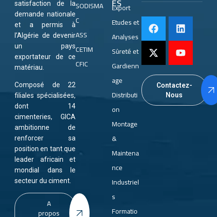
ES
satisfaction de la
SODISMA
Export
demande nationale
C
Etudes et
et a permis à
ASS
Analyses
l’Algérie de devenir
un pays
CETIM
Sûreté et
exportateur de ce
CFIC
Gardienn
matériau.
age
Composé de 22
Contactez-
Distributi
Nous
filiales spécialisées,
dont 14
on
cimenteries, GICA
Montage
ambitionne de
&
renforcer sa
position en tant que
Maintena
leader africain et
nce
mondial dans le
Industriel
secteur du ciment.
s
A
Formatio
propos