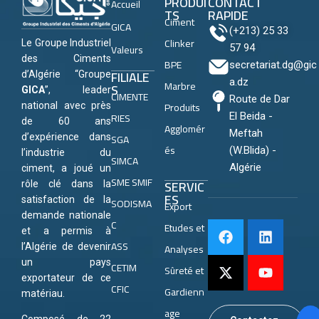
PRODUI
CONTACT
Accueil
TS
RAPIDE
Ciment
GICA
(+213) 25 33
Clinker
Le Groupe Industriel
Valeurs
57 94
des Ciments
BPE
secretariat.dg@gic
FILIALE
d’Algérie “Groupe
a.dz
Marbre
S
GICA
”, leader
CIMENTE
Route de Dar
Produits
national avec près
RIES
El Beida -
de 60 ans
Agglomér
Meftah
SGA
d’expérience dans
és
(W.Blida) -
l’industrie du
SIMCA
Algérie
ciment, a joué un
SME SMIF
SERVIC
rôle clé dans la
ES
satisfaction de la
SODISMA
Export
demande nationale
C
Etudes et
et a permis à
ASS
Analyses
l’Algérie de devenir
un pays
CETIM
Sûreté et
exportateur de ce
CFIC
Gardienn
matériau.
age