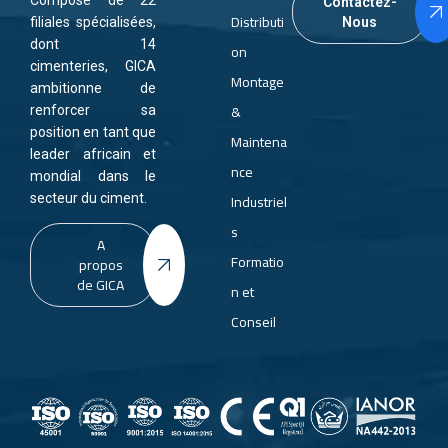
Composé de 22
Contactez-
Distributi
Nous
filiales spécialisées,
dont 14
on
cimenteries, GICA
Montage
ambitionne de
&
renforcer sa
position en tant que
Maintena
leader africain et
nce
mondial dans le
Industriel
secteur du ciment.
s
A
Formatio
propos
de GICA
n et
Conseil