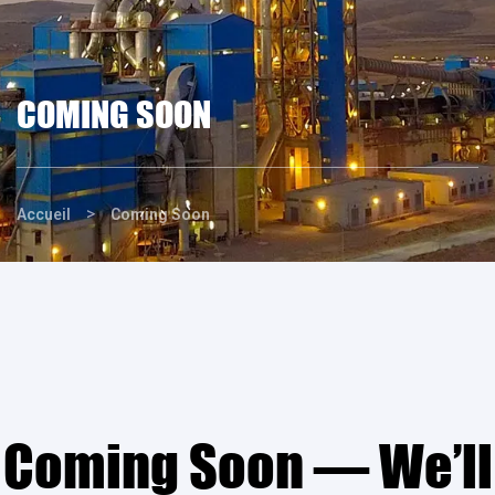
COMING SOON
>
Accueil
Coming Soon
Coming Soon — We’ll