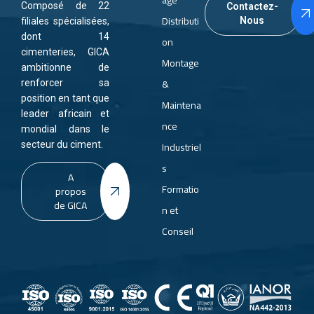
Composé de 22
Contactez-
Distributi
Nous
filiales spécialisées,
dont 14
on
cimenteries, GICA
Montage
ambitionne de
&
renforcer sa
position en tant que
Maintena
leader africain et
nce
mondial dans le
Industriel
secteur du ciment.
s
A
Formatio
propos
de GICA
n et
Conseil