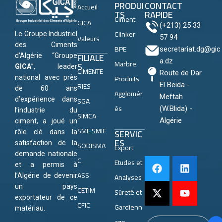
PRODUI
CONTACT
Accueil
TS
RAPIDE
Ciment
GICA
(+213) 25 33
Clinker
Le Groupe Industriel
Valeurs
57 94
des Ciments
BPE
secretariat.dg@gic
FILIALE
d’Algérie “Groupe
a.dz
Marbre
S
GICA
”, leader
CIMENTE
Route de Dar
Produits
national avec près
RIES
El Beida -
de 60 ans
Agglomér
Meftah
SGA
d’expérience dans
és
(W.Blida) -
l’industrie du
SIMCA
Algérie
ciment, a joué un
SME SMIF
SERVIC
rôle clé dans la
ES
satisfaction de la
SODISMA
Export
demande nationale
C
Etudes et
et a permis à
ASS
Analyses
l’Algérie de devenir
un pays
CETIM
Sûreté et
exportateur de ce
CFIC
Gardienn
matériau.
age