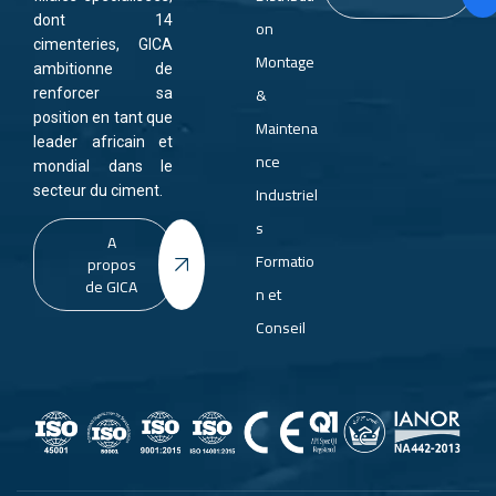
dont 14
on
cimenteries, GICA
Montage
ambitionne de
&
renforcer sa
position en tant que
Maintena
leader africain et
nce
mondial dans le
Industriel
secteur du ciment.
s
A
Formatio
propos
de GICA
n et
Conseil