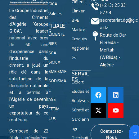
Ciment
GICA
(+213) 25 33
Clinker
Le Groupe Industriel
Valeurs
57 94
des Ciments
BPE
secretariat.dg@gic
FILIALE
d’Algérie “Groupe
a.dz
Marbre
S
GICA
”, leader
CIMENTE
Route de Dar
Produits
national avec près
RIES
El Beida -
de 60 ans
Agglomér
Meftah
SGA
d’expérience dans
és
(W.Blida) -
l’industrie du
SIMCA
Algérie
ciment, a joué un
SME SMIF
SERVIC
rôle clé dans la
ES
satisfaction de la
SODISMA
Export
demande nationale
C
Etudes et
et a permis à
ASS
Analyses
l’Algérie de devenir
un pays
CETIM
Sûreté et
exportateur de ce
CFIC
Gardienn
matériau.
age
Composé de 22
Contactez-
Distributi
Nous
filiales spécialisées,