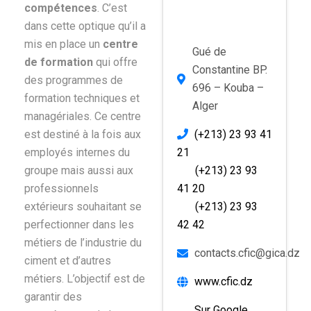
compétences
. C’est
dans cette optique qu’il a
mis en place un
centre
Gué de
de formation
qui offre
Constantine BP.
des programmes de
696 – Kouba –
formation techniques et
Alger
managériales. Ce centre
est destiné à la fois aux
(+213) 23 93 41
employés internes du
21
groupe mais aussi aux
(+213) 23 93
professionnels
41 20
extérieurs souhaitant se
(+213) 23 93
perfectionner dans les
42 42
métiers de l’industrie du
contacts.cfic@gica.dz
ciment et d’autres
métiers. L’objectif est de
www.cfic.dz
garantir des
Sur Google