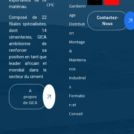
exportateur de ce
CFIC
Gardienn
matériau.
age
Composé de 22
Contactez-
Distributi
Nous
filiales spécialisées,
dont 14
on
cimenteries, GICA
Montage
ambitionne de
&
renforcer sa
position en tant que
Maintena
leader africain et
nce
mondial dans le
Industriel
secteur du ciment.
s
A
Formatio
propos
de GICA
n et
Conseil