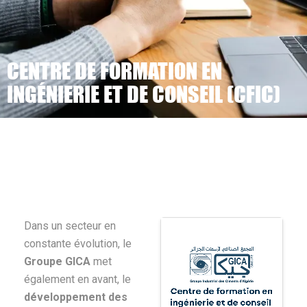
CENTRE DE FORMATION EN
INGÉNIERIE ET DE CONSEIL (CFIC)
>
>
Accueil
Filiales
Centre de Formation en Ingénierie et
de Conseil (CFIC)
Dans un secteur en
constante évolution, le
Groupe GICA
met
également en avant, le
développement des