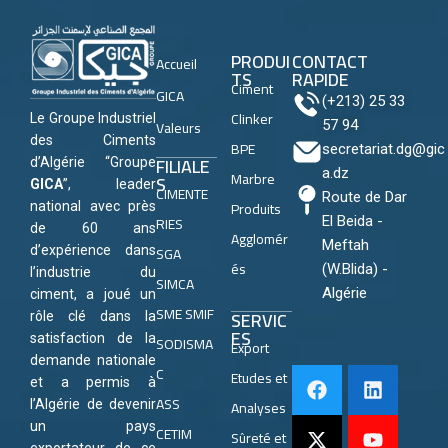
PRODUI
CONTACT
Accueil
TS
RAPIDE
Ciment
GICA
(+213) 25 33
Clinker
Le Groupe Industriel
Valeurs
57 94
des Ciments
BPE
secretariat.dg@gic
FILIALE
d’Algérie “Groupe
a.dz
Marbre
S
GICA
”, leader
CIMENTE
Route de Dar
Produits
national avec près
RIES
El Beida -
de 60 ans
Agglomér
Meftah
SGA
d’expérience dans
és
(W.Blida) -
l’industrie du
SIMCA
Algérie
ciment, a joué un
SME SMIF
SERVIC
rôle clé dans la
ES
satisfaction de la
SODISMA
Export
demande nationale
C
Etudes et
et a permis à
ASS
Analyses
l’Algérie de devenir
un pays
CETIM
Sûreté et