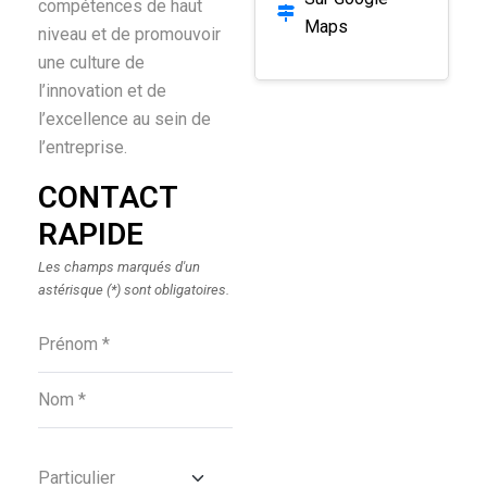
compétences de haut
Maps
niveau et de promouvoir
une culture de
l’innovation et de
l’excellence au sein de
l’entreprise.
CONTACT
RAPIDE
P
Les champs marqués d'un
astérisque (*) sont obligatoires.
l
e
a
s
e
l
e