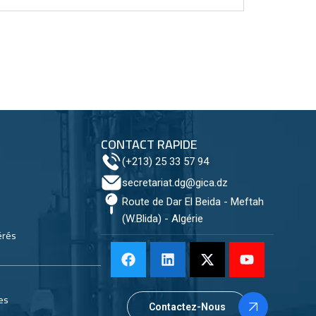
CONTACT RAPIDE
(+213) 25 33 57 94
secretariat.dg@gica.dz
Route de Dar El Beida - Meftah
(W.Blida) - Algérie
érés
es
Contactez-Nous