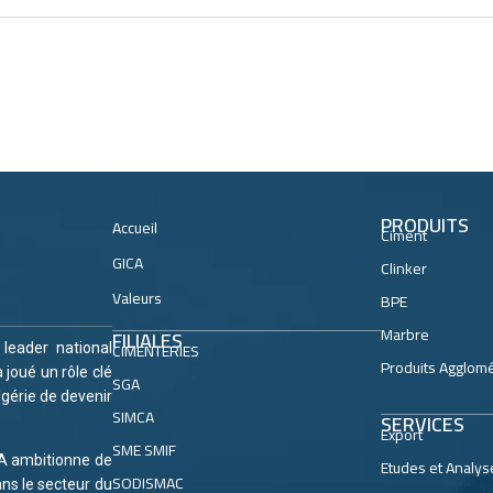
PRODUITS
Accueil
Ciment
GICA
Clinker
Valeurs
BPE
Marbre
FILIALES
CIMENTERIES
, leader national
Produits Agglom
 joué un rôle clé
SGA
lgérie de devenir
SIMCA
SERVICES
Export
SME SMIF
CA ambitionne de
Etudes et Analys
SODISMAC
ans le secteur du