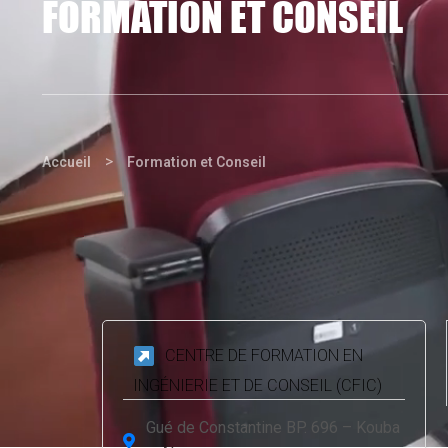
FORMATION ET CONSEIL
>
Accueil
Formation et Conseil
CENTRE DE FORMATION EN
INGÉNIERIE ET DE CONSEIL (CFIC)
Gué de Constantine BP. 696 – Kouba