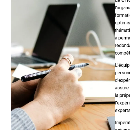
Le
CFI
l’organ
formati
optimi
thémati
à perme
redonda
compét
L’équi
person
d’expér
assure 
la prép
l’expér
experts
Impérat