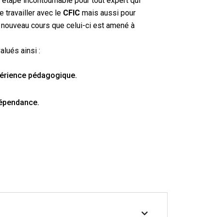
 étape incontournable pour tout expert qui
e travailler avec le
CFIC
mais aussi pour
nouveau cours que celui-ci est amené à
alués ainsi :
périence pédagogique.
dépendance.