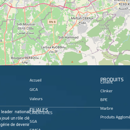
PRODUITS
Accueil
Ciment
GICA
Clinker
Valeurs
BPE
Marbre
FILIALES
CIMENTERIES
, leader national
Produits Agglom
 joué un rôle clé
SGA
lgérie de devenir