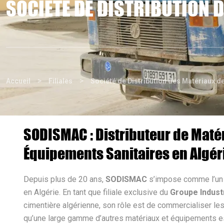
SOCIÉTÉ DE DISTRIBUTION 
>
>
Accueil
Filiales
Société de Distribution des Matériaux 
SODISMAC : Distributeur de Maté
Équipements Sanitaires en Algér
Depuis plus de 20 ans,
SODISMAC
s’impose comme l’un d
en Algérie. En tant que filiale exclusive du
Groupe Indust
cimentière algérienne, son rôle est de commercialiser les 
qu’une large gamme d’autres matériaux et équipements ess