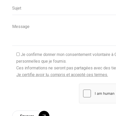
s
f
i
e
l
d
e
m
Je confirme donner mon consentement volontaire à GIC
p
personnelles que je fournis.
t
Ces informations ne seront pas partagées avec des tiers,
y
Je certifie avoir lu, compris et accepté ces termes.
.