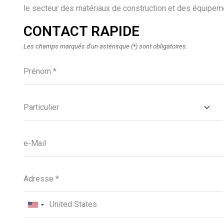
le secteur des matériaux de construction et des équipeme
CONTACT RAPIDE
P
Les champs marqués d'un astérisque (*) sont obligatoires.
l
e
a
s
e
l
e
a
v
e
t
h
i