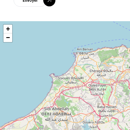
Envoyer
+
−