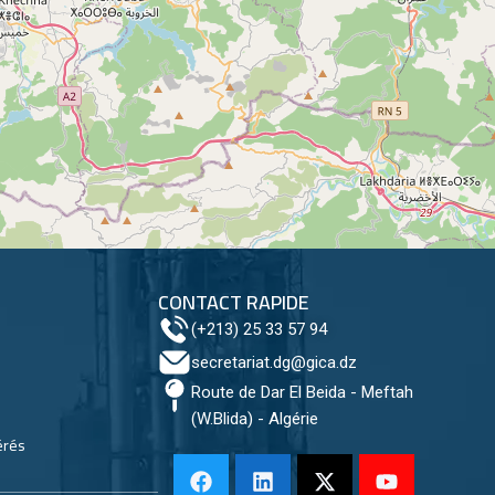
CONTACT RAPIDE
(+213) 25 33 57 94
secretariat.dg@gica.dz
Route de Dar El Beida - Meftah
(W.Blida) - Algérie
érés