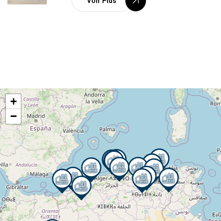
Voir Plus
+
−