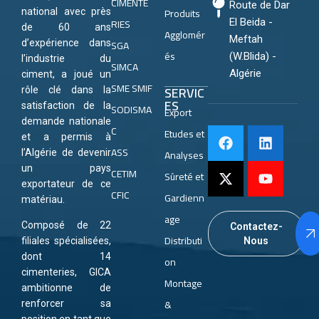
CIMENTE
Route de Dar
Produits
national avec près
RIES
El Beida -
de 60 ans
Agglomér
Meftah
SGA
d’expérience dans
és
(W.Blida) -
l’industrie du
SIMCA
Algérie
ciment, a joué un
SME SMIF
SERVIC
rôle clé dans la
ES
satisfaction de la
SODISMA
Export
demande nationale
C
Etudes et
et a permis à
ASS
Analyses
l’Algérie de devenir
un pays
CETIM
Sûreté et
exportateur de ce
CFIC
Gardienn
matériau.
age
Composé de 22
Contactez-
Distributi
Nous
filiales spécialisées,
dont 14
on
cimenteries, GICA
Montage
ambitionne de
&
renforcer sa