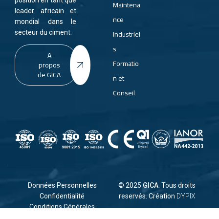
position en tant que
Maintena
leader africain et
nce
mondial dans le
Industriel
secteur du ciment.
s
A
Formatio
propos
de GICA
n et
Conseil
Données Personnelles
© 2025
GICA
.
Tous droits
Confidentialité
reservés. Création
DYPIX
Conditions Générales