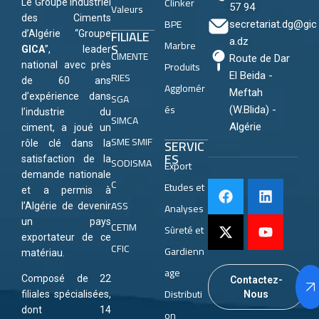
Clinker
Le Groupe Industriel
Valeurs
57 94
des Ciments
BPE
secretariat.dg@gic
FILIALE
d’Algérie “Groupe
a.dz
Marbre
S
GICA
”, leader
CIMENTE
Route de Dar
Produits
national avec près
RIES
El Beida -
de 60 ans
Agglomér
Meftah
SGA
d’expérience dans
és
(W.Blida) -
l’industrie du
SIMCA
Algérie
ciment, a joué un
SME SMIF
SERVIC
rôle clé dans la
ES
satisfaction de la
SODISMA
Export
demande nationale
C
Etudes et
et a permis à
ASS
Analyses
l’Algérie de devenir
un pays
CETIM
Sûreté et
exportateur de ce
CFIC
Gardienn
matériau.
age
Composé de 22
Contactez-
Distributi
Nous
filiales spécialisées,
dont 14
on