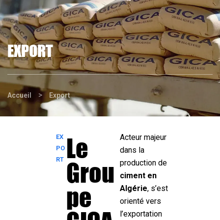
EXPORT
>
Accueil
Export
Le
Acteur majeur
EX
PO
dans la
RT
Grou
production de
ciment en
pe
Algérie
, s’est
orienté vers
l’exportation