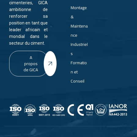
cimenteries, GICA
Montage
ambitionne de
&
renforcer sa
position en tant que
Maintena
leader africain et
nce
mondial dans le
Industriel
secteur du ciment.
s
A
Formatio
propos
de GICA
n et
Conseil