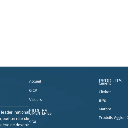
PRODUITS
Accueil
Ciment
GICA
Clinker
Valeurs
BPE
Marbre
FILIALES
CIMENTERIES
, leader national
Produits Agglom
 joué un rôle clé
SGA
lgérie de devenir