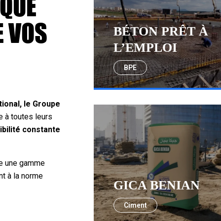
AQUE
E VOS
BÉTON PRÊT À
L’EMPLOI
BPE
tional, le Groupe
 à toutes leurs
ibilité constante
e une gamme
t à la norme
GICA BENIAN
Ciment