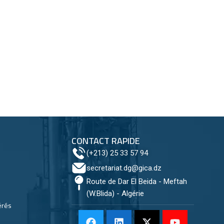
CONTACT RAPIDE
(+213) 25 33 57 94
secretariat.dg@gica.dz
Route de Dar El Beida - Meftah
(W.Blida) - Algérie
érés