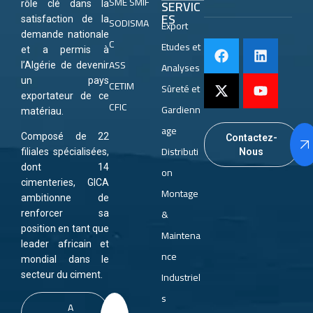
SME SMIF
SERVIC
rôle clé dans la
ES
satisfaction de la
SODISMA
Export
demande nationale
C
Etudes et
et a permis à
ASS
Analyses
l’Algérie de devenir
un pays
CETIM
Sûreté et
exportateur de ce
CFIC
Gardienn
matériau.
age
Composé de 22
Contactez-
Distributi
Nous
filiales spécialisées,
dont 14
on
cimenteries, GICA
Montage
ambitionne de
&
renforcer sa
position en tant que
Maintena
leader africain et
nce
mondial dans le
Industriel
secteur du ciment.
s
A