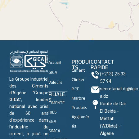
PRODUI
CONTACT
Accueil
TS
RAPIDE
Ciment
GICA
(+213) 25 33
Clinker
Le Groupe Industriel
Valeurs
57 94
des Ciments
BPE
secretariat.dg@gic
FILIALE
d’Algérie “Groupe
a.dz
Marbre
S
GICA
”, leader
CIMENTE
Route de Dar
Produits
national avec près
RIES
El Beida -
de 60 ans
Agglomér
Meftah
SGA
d’expérience dans
és
(W.Blida) -
l’industrie du
SIMCA
Algérie
ciment, a joué un