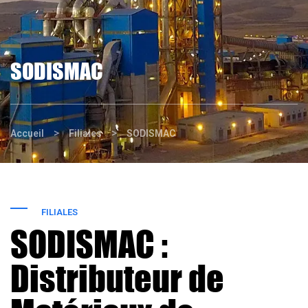
SODISMAC
>
>
Accueil
Filiales
SODISMAC
FILIALES
SODISMAC :
Distributeur de