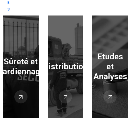
E
S
Etudes
Sûreté et
Distribution
et
Gardiennage
Analyses