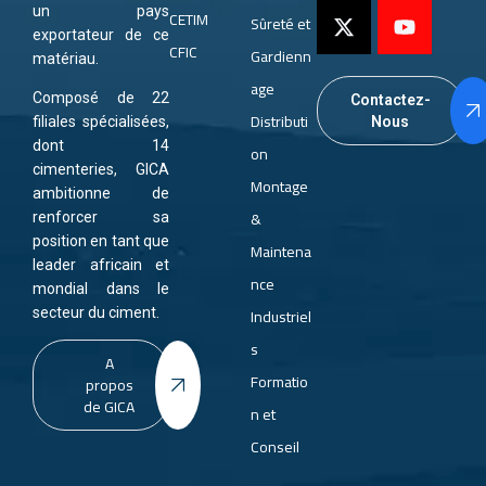
un pays
CETIM
Sûreté et
exportateur de ce
CFIC
Gardienn
matériau.
age
Composé de 22
Contactez-
Distributi
Nous
filiales spécialisées,
dont 14
on
cimenteries, GICA
Montage
ambitionne de
&
renforcer sa
position en tant que
Maintena
leader africain et
nce
mondial dans le
Industriel
secteur du ciment.
s
A
Formatio
propos
de GICA
n et
Conseil