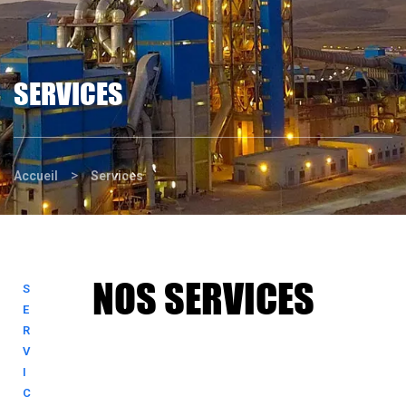
SERVICES
>
Accueil
Services
NOS SERVICES
S
E
R
V
I
C