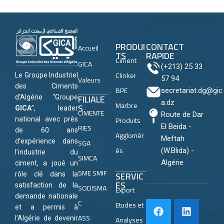
PRODUI
CONTACT
Accueil
TS
RAPIDE
Ciment
GICA
(+213) 25 33
Clinker
Le Groupe Industriel
Valeurs
57 94
des Ciments
BPE
secretariat.dg@gic
FILIALE
d’Algérie “Groupe
a.dz
Marbre
S
GICA
”, leader
CIMENTE
Route de Dar
Produits
national avec près
RIES
El Beida -
de 60 ans
Agglomér
Meftah
SGA
d’expérience dans
és
(W.Blida) -
l’industrie du
SIMCA
Algérie
ciment, a joué un
SME SMIF
SERVIC
rôle clé dans la
ES
satisfaction de la
SODISMA
Export
demande nationale
C
Etudes et
et a permis à
ASS
Analyses
l’Algérie de devenir