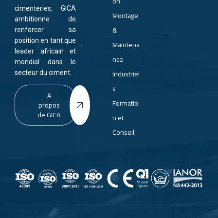
on
cimenteries, GICA
Montage
ambitionne de
&
renforcer sa
position en tant que
Maintena
leader africain et
nce
mondial dans le
Industriel
secteur du ciment.
s
A
Formatio
propos
de GICA
n et
Conseil