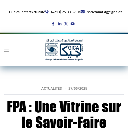
Filiales
Contact
Actualité
(+213) 25 33 57 94
secretariat.dg@gica.dz
ACTUALITÉS
27/05/2025
FPA : Une Vitrine sur
le Savoir-Faire