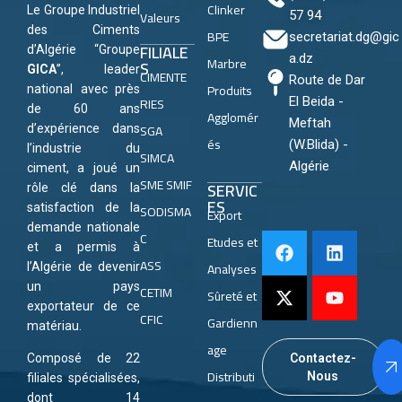
Clinker
Le Groupe Industriel
Valeurs
57 94
des Ciments
BPE
secretariat.dg@gic
FILIALE
d’Algérie “Groupe
a.dz
Marbre
S
GICA
”, leader
CIMENTE
Route de Dar
Produits
national avec près
RIES
El Beida -
de 60 ans
Agglomér
Meftah
SGA
d’expérience dans
és
(W.Blida) -
l’industrie du
SIMCA
Algérie
ciment, a joué un
SME SMIF
SERVIC
rôle clé dans la
ES
satisfaction de la
SODISMA
Export
demande nationale
C
Etudes et
et a permis à
ASS
Analyses
l’Algérie de devenir
un pays
CETIM
Sûreté et
exportateur de ce
CFIC
Gardienn
matériau.
age
Composé de 22
Contactez-
Distributi
Nous
filiales spécialisées,
dont 14