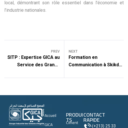
local, démontrant son rôle essentiel dans l’économie et
l’industrie nationales.
PREV
NEXT
SITP : Expertise GICA au
Formation en
Service des Grands
Communication à Skikda :
Projets
Développer les
Compétences Humaines
PRODUI
CONTACT
Accueil
TS
RAPIDE
Ciment
GICA
(+213) 25 33