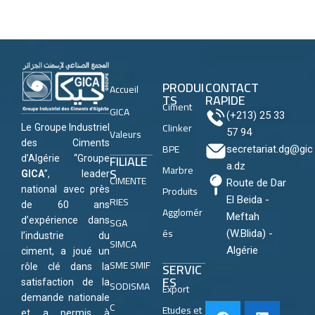
PRODUI
CONTACT
Accueil
TS
RAPIDE
Ciment
GICA
(+213) 25 33
Clinker
Le Groupe Industriel
Valeurs
57 94
des Ciments
BPE
secretariat.dg@gic
FILIALE
d’Algérie “Groupe
a.dz
Marbre
S
GICA
”, leader
CIMENTE
Route de Dar
Produits
national avec près
RIES
El Beida -
de 60 ans
Agglomér
Meftah
SGA
d’expérience dans
és
(W.Blida) -
l’industrie du
SIMCA
Algérie
ciment, a joué un
SME SMIF
SERVIC
rôle clé dans la
ES
satisfaction de la
SODISMA
Export
demande nationale
C
Etudes et
et a permis à