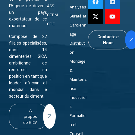
ASS
Analyses
l’Algérie de devenir
un pays
CETIM
Sûreté et
exportateur de ce
CFIC
Gardienn
matériau.
age
Composé de 22
Contactez-
Distributi
Nous
filiales spécialisées,
dont 14
on
cimenteries, GICA
Montage
ambitionne de
&
renforcer sa
position en tant que
Maintena
leader africain et
nce
mondial dans le
Industriel
secteur du ciment.
s
A
Formatio
propos
de GICA
n et
Conseil